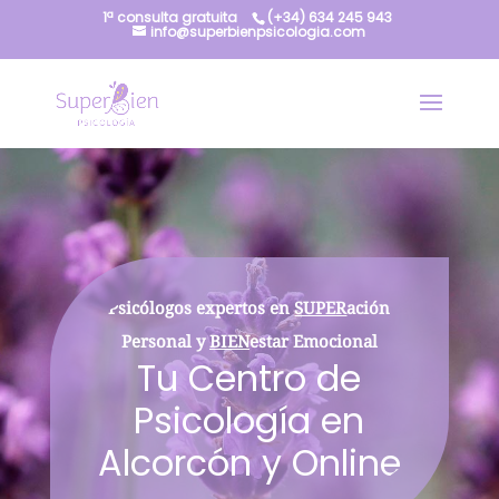
1ª consulta gratuita
(+34) 634 245 943
info@superbienpsicologia.com
Psicólogos expertos en
SUPER
ación
Personal y
BIEN
estar Emocional
Tu Centro de
Psicología en
Alcorcón y Online