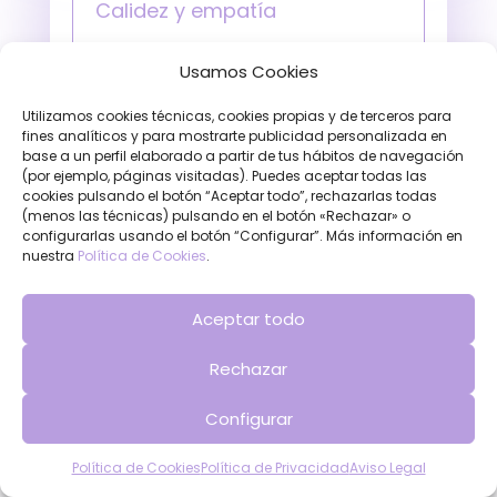
Calidez y empatía
Aunque no hayamos vivido lo mismo
Usamos Cookies
que tú, entendemos lo difícil que a
veces la vida puede parecer.
Utilizamos cookies técnicas, cookies propias y de terceros para
fines analíticos y para mostrarte publicidad personalizada en
base a un perfil elaborado a partir de tus hábitos de navegación
(por ejemplo, páginas visitadas). Puedes aceptar todas las
Resiliencia y positividad
cookies pulsando el botón “Aceptar todo”, rechazarlas todas
(menos las técnicas) pulsando en el botón «Rechazar» o
configurarlas usando el botón “Configurar”. Más información en
nuestra
Política de Cookies
.
Honestidad y
transparencia
Aceptar todo
Rechazar
Constancia y
Configurar
compromiso
Contacta
Política de Cookies
Política de Privacidad
Aviso Legal
Open
chaty